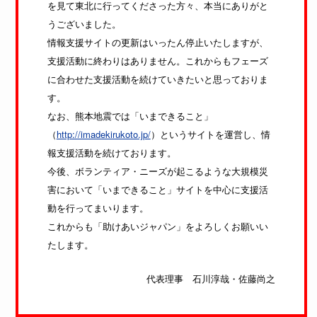
を見て東北に行ってくださった方々、本当にありがと
宮城県七ヶ浜町の動画をすべて見る
うございました。
情報支援サイトの更新はいったん停止いたしますが、
支援活動に終わりはありません。これからもフェーズ
に合わせた支援活動を続けていきたいと思っておりま
す。
なお、熊本地震では「いまできること」
（
http://imadekirukoto.jp/
）というサイトを運営し、情
報支援活動を続けております。
今後、ボランティア・ニーズが起こるような大規模災
害において「いまできること」サイトを中心に支援活
動を行ってまいります。
HaTiDORiのひとしずく
これからも「助けあいジャパン」をよろしくお願いい
ハチドリの一滴（ひとしずく）というお話をご存知
たします。
でしょうか？南米のアンデス地方に... -
2014年3月3日
代表理事 石川淳哉・佐藤尚之
さまざまな支援のカタチ
宮城県仙台市の動画をすべて見る