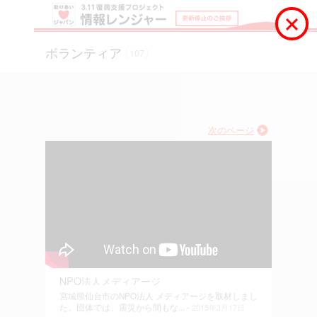
ボランティア
107
次のページ
NPO法人メディアージ
宮城県仙台市のNPO法人 メディアージを取材しまし
た。団体では、震災から間もな... -
2015年3月17日