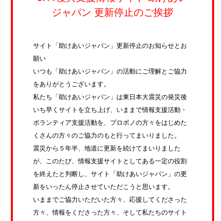
ジャパン 更新停止のご挨拶
さまざまな支援のカタチ
宮城県仙台市の動画をすべて見る
サイト「助けあいジャパン」更新停止のお知らせとお
願い
いつも「助けあいジャパン」の活動にご理解とご協力
をありがとうございます。
私たち「助けあいジャパン」は東日本大震災の発災後
いち早くサイトを立ち上げ、いままで情報支援活動・
ボランティア支援活動を、プロボノの方々をはじめた
くさんの方々のご協力のもと行ってまいりました。
震災から５年半、地道に更新を続けてまいりました
が、このたび、情報支援サイトとしてある一定の役割
umihamaそうじ＠七ヶ浜町
を終えたと判断し、サイト「助けあいジャパン」の更
震災から3年と9ヶ月が過ぎた2014年11月、宮城県
新をいったん停止させていただこうと思います。
七ヶ浜町で地元有志が行なっ... -
2014年11月24日
いままでご協力いただいた方々、応援してくださった
方々、情報をくださった方々、そして私たちのサイト
さまざまな支援のカタチ