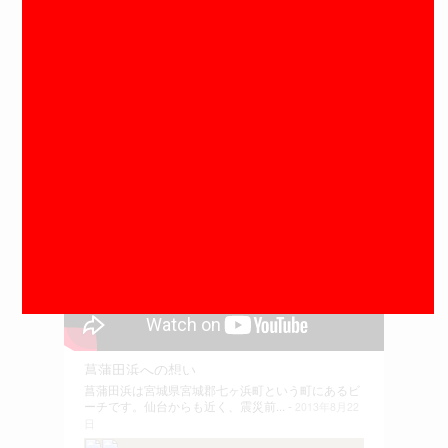
さまざまな支援のカタチ
宮城県七ヶ浜町の動画をすべて見る
菖蒲田浜への想い
菖蒲田浜は宮城県宮城郡七ヶ浜町という町にあるビ
ーチです。仙台からも近く、震災前... -
2013年8月22
日