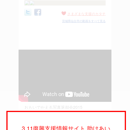
さまざまな支援のカタチ
宮城県仙台市の動画をすべて見る
おもいでかえる写真返却会2015
先の震災から丸4年を迎える2015年3月、津波を受
けて損壊した家屋から流出した... -
2015年3月4日
3.11復興支援情報サイト 助けあい