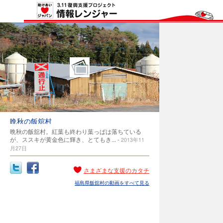
晩秋の飯舘村
晩秋の飯舘村。紅葉も終わり葉っぱは落ちている
が、ススキが黄金色に輝き、とてもき... -
2013年11
月27日
さまざまな支援のカタチ
福島県飯舘村の動画をすべて見る