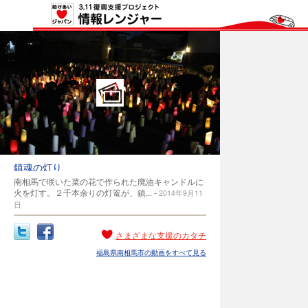
鎮魂の灯り
南相馬で咲いた菜の花で作られた廃油キャンドルに
火を灯す。２千本余りの灯篭が、鎮... -
2014年9月11
日
さまざまな支援のカタチ
福島県南相馬市の動画をすべて見る