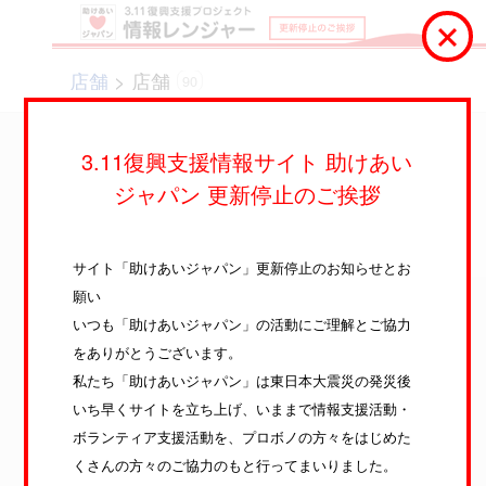
店舗
> 店舗
90
3.11復興支援情報サイト 助けあい
ジャパン 更新停止のご挨拶
サイト「助けあいジャパン」更新停止のお知らせとお
願い
いつも「助けあいジャパン」の活動にご理解とご協力
をありがとうございます。
私たち「助けあいジャパン」は東日本大震災の発災後
いち早くサイトを立ち上げ、いままで情報支援活動・
塩釜の魚市場 光と影
2つの市場を訪れました。 一カ所は昔からある塩釜
ボランティア支援活動を、プロボノの方々をはじめた
仲卸市場。地元の方はもち... -
2012年3月5日
くさんの方々のご協力のもと行ってまいりました。