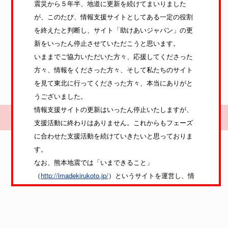
震災から５年半、地道に更新を続けてまいりました
さまざまな支援のカタチ
が、このたび、情報支援サイトとしてある一定の役割
宮城県塩竈市の動画をすべて見る
を終えたと判断し、サイト「助けあいジャパン」の更
新をいったん停止させていただこうと思います。
いままでご協力いただいた方々、応援してくださった
方々、情報をくださった方々、そして私たちのサイト
を見て東北に行ってくださった方々、本当にありがと
うございました。
情報支援サイトの更新はいったん停止いたしますが、
Copyright © 2012 Tasukeai Japan. All rights reserved.
支援活動に終わりはありません。これからもフェーズ
に合わせた支援活動を続けていきたいと思っておりま
す。
なお、熊本地震では「いまできること」
（
http://imadekirukoto.jp/
）というサイトを運営し、情
報支援活動を続けております。
今後、ボランティア・ニーズが起こるような大規模災
害において「いまできること」サイトを中心に支援活